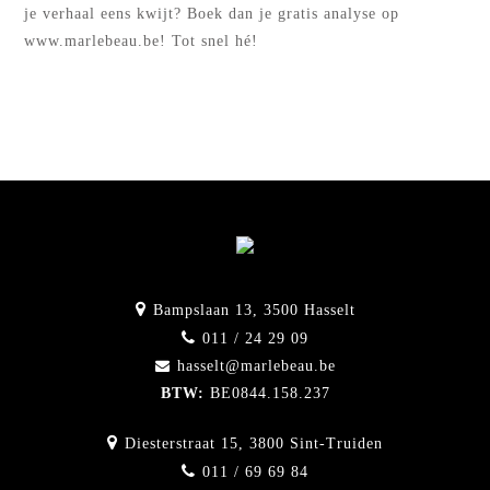
je verhaal eens kwijt? Boek dan je gratis analyse op
www.marlebeau.be! Tot snel hé!
Bampslaan 13, 3500 Hasselt
011 / 24 29 09
hasselt@marlebeau.be
BTW:
BE0844.158.237
Diesterstraat 15, 3800 Sint-Truiden
011 / 69 69 84