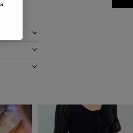
ze
waren
waren