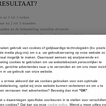
 RESULTAAT?
en na 2 tot 3 weken
baar na 2 tot 3 maanden
maanden na de behandeling vetcellen afvoeren
andelingen wordt aangeraden voor het beste resultaat
 huid wat rood zijn, maar dit verdwijnt meestal binnen enkele uren
ervatten. Drink voldoende water om het natuurlijke afvoerproces van
maken gebruik van cookies of gelijkaardige technologieën (bv. pixels
ale media plug-ins) om o.a. uw gebruikservaring op onze website zo
maal mogelijk te maken. Daarnaast wensen wij analyserende en
eting cookies te gebruiken om uw websitebezoek persoonlijker te
n, gerichte advertenties naar u te verzenden en om ons meer inzich
n in uw gebruik van onze website.
 u ermee akkoord dat we cookies gebruiken voor een optimale
itebeleving, opdat wij onze website kunnen verbeteren en om u te
en verrassen met advertenties? Bevestig dan met
"OK"
.
t u daarentegen specifieke voorkeuren in te stellen voor verschille
ten cookies? Dat kan via onze
cookie policy
. Wenst u meer uitleg ov