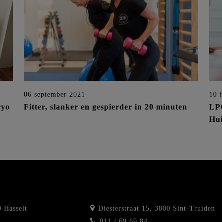
06 september 2021
10 
ryo
Fitter, slanker en gespierder in 20 minuten
LPG
Hui
 Hasselt
Diesterstraat 15, 3800 Sint-Truiden
011 / 69 69 84