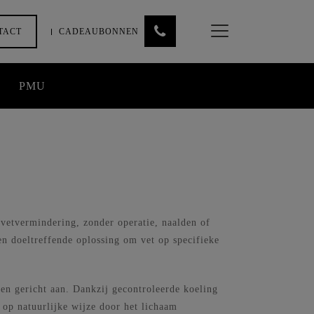
TACT
CADEAUBONNEN
PMU
Rimpelopvullers
Spierontspanners
 vetvermindering, zonder operatie, naalden of
Draadlift
en doeltreffende oplossing om vet op specifieke
Vampire facelift
PRP plasma
n gericht aan. Dankzij gecontroleerde koeling
n op natuurlijke wijze door het lichaam