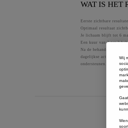
WAT IS HET
Eerste zichtbare resultat
Optimaal resultaat zicht
Je lichaam blijft tot 6 
Een kuur van 2 tot 3 beh
Na de behandeling kan de
dagelijkse activiteiten h
Wij 
soci
ondersteunen.
opti
mark
make
geve
Gaat
webs
kunn
Wens
soor