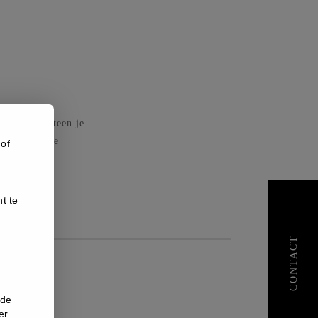
. Je kan meteen je
 vetcellen te
 of
t te
CONTACT
nde
er