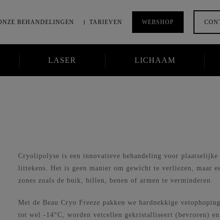
ONZE BEHANDELINGEN
TARIEVEN
WEBSHOP
CON
LASER
LICHAAM
Huidanalyse
Relax
Environ
behandeling
Oxy Geneo
Bindweefsel-
Cryolipolyse is een innovatieve behandeling voor plaatselijke
Laser
massage
littekens. Het is geen manier om gewicht te verliezen, maar e
Peelings
zones zoals de buik, billen, benen of armen te verminderen.
Led therapie
Microneedling
Met de Beau Cryo Freeze pakken we hardnekkige vetophopinge
Exilis Elite
tot wel -14°C, worden vetcellen gekristalliseert (bevroren) e