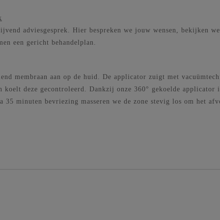
k
lijvend adviesgesprek. Hier bespreken we jouw wensen, bekijken we
men een gericht behandelplan.
end membraan aan op de huid. De applicator zuigt met vacuümtechn
n koelt deze gecontroleerd. Dankzij onze 360° gekoelde applicator i
 Na 35 minuten bevriezing masseren we de zone stevig los om het af