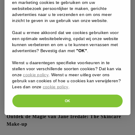
en marketing cookies te gebruiken om uw
websitebezoek persoonlijker te maken, gerichte
advertenties naar u te verzenden en om ons meer
inzicht te geven in uw gebruik van onze website.
17 maart 2026
Van schoonheidsinstituut naar cosmedisch centrum:
Gaat u ermee akkoord dat we cookies gebruiken voor
een terugblik op 35 jaar evolutie
een optimale websitebeleving, opdat wij onze website
kunnen verbeteren en om u te kunnen verrassen met
advertenties? Bevestig dan met
"OK"
.
Wenst u daarentegen specifieke voorkeuren in te
stellen voor verschillende soorten cookies? Dat kan via
Versturen naar:
*
onze
cookie policy
. Wenst u meer uitleg over ons
Ik geef toestemming dat Mar Le Beau bovenstaande gegevens
gebruik van cookies of hoe u cookies kan verwijderen?
Hasselt
zal verwerken en bewaren zoals beschreven in de
Lees dan onze
cookie policy
.
Sint-truiden
privacyverklaring
.
OK
Ik geef toestemming dat Mar Le Beau bovenstaande gegevens
zal verwerken en bewaren zoals beschreven in de
10 juni 2024
privacyverklaring
.
Ontdek de Magie van Jane Iredale: The Skincare
Make-up